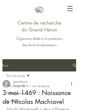
Centre de recherche
du Grand Héron
Organisme dédié à la protection
des droits fondamentaux
Post
Tous les posts
grandheron
Tous les posts
3 mai 2019
1 min de lecture
3 mai 1469 : Naissance
Anniversaires
de Nicolas Machiavel
Actualités
Nicolò Machiavelli a vécu à Florence 