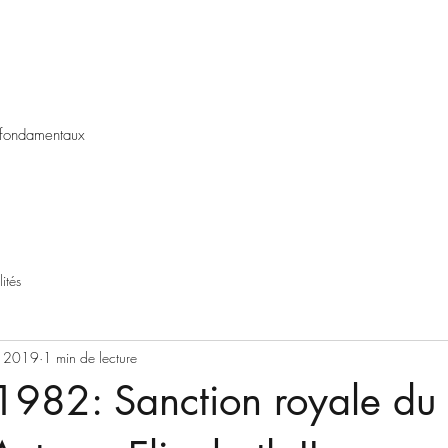
 fondamentaux
ités
s 2019
1 min de lecture
1982: Sanction royale du