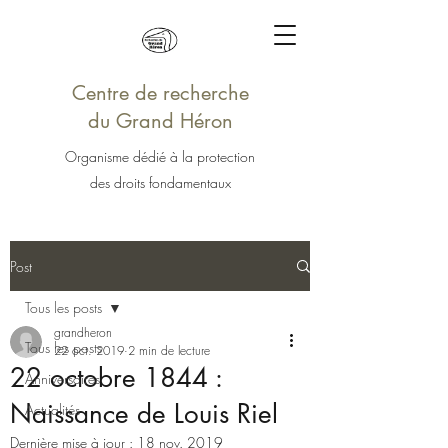
Centre de recherche
du Grand Héron
Organisme dédié à la protection
des droits fondamentaux
Post
Tous les posts
grandheron
Tous les posts
22 oct. 2019
2 min de lecture
22 octobre 1844 :
Anniversaires
Naissance de Louis Riel
Actualités
Dernière mise à jour :
18 nov. 2019