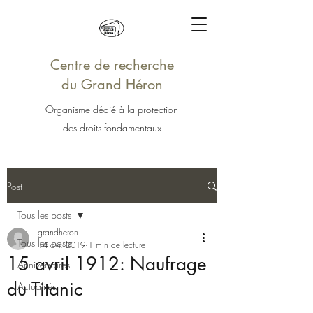
Centre de recherche
du Grand Héron
Organisme dédié à la protection
des droits fondamentaux
Post
Tous les posts
grandheron
Tous les posts
14 avr. 2019
1 min de lecture
15 avril 1912: Naufrage
Anniversaires
du Titanic
Actualités