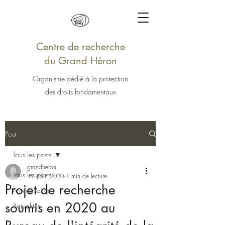
Centre de recherche
du Grand Héron
Organisme dédié à la protection
des droits fondamentaux
Post
Tous les posts
grandheron
Tous les posts
11 août 2020
1 min de lecture
Projet de recherche
Anniversaires
soumis en 2020 au
Actualités