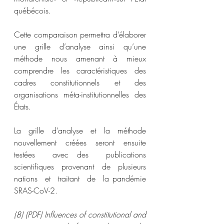
québécois.
Cette comparaison permettra d’élaborer 
une grille d’analyse ainsi qu’une 
méthode nous amenant à mieux 
comprendre les caractéristiques des 
cadres constitutionnels et des 
organisations méta-institutionnelles des 
États.
La grille d’analyse et la méthode  
nouvellement  créées  seront  ensuite  
testées  avec des  publications  
scientifiques  provenant  de  plusieurs  
nations  et  traitant  de  la pandémie 
SRAS-CoV-2.
(8) (PDF) Influences of constitutional and 