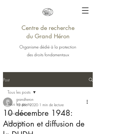
Centre de recherche
du Grand Héron
Organisme dédié à la protection
des droits fondamentaux
Post
Tous les posts
grandheron
Tous les posts
12 déc. 2020
1 min de lecture
10 décembre 1948:
Anniversaires
Adoption et diffusion de
Actualités