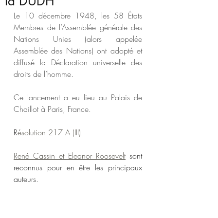
la DUDH
Le 10 décembre 1948, les 58 États 
Membres de l’Assemblée générale des 
Nations Unies (alors appelée 
Assemblée des Nations) ont adopté et 
diffusé la Déclaration universelle des 
droits de l’homme.
Ce lancement a eu lieu au Palais de 
Chaillot à Paris, France. 
R
ésolution 217 A (III)
.
René Cassin 
et Eleanor Roosevelt
 sont 
reconnus pour en être les principaux 
auteurs. 